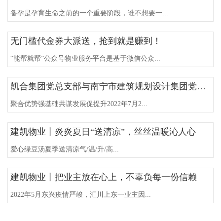
备孕是孕育生命之前的一个重要阶段，谁不想要一...
无门槛代金券大派送，抢到就是赚到！
“能帮就帮”公众号物业服务平台是基于微信公众...
凯合集团党总支部与南宁市建筑规划设计集团党委召开结对共建工作座谈会
聚合优势强基础共谋发展促提升2022年7月2...
建凯物业丨炎炎夏日“送清凉”，丝丝温暖沁人心
爱心绿豆汤夏季送清凉气/温/升/高...
建凯物业丨把业主放在心上，不辜负每一份信赖
2022年5月东兴疫情严峻，汇川上东一业主因...