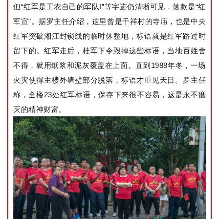
但“红军是工农自己的军队!”等字迹仍清晰可见，落款是“红
军宣”。据罗主任介绍，这里曾是千祥村的寺庙，也是中央
红军突破湘江封锁线的临时休整地，标语就是红军路过时
留下的。红军走后，桂军下令毁掉这些标语，当地百姓舍
不得，就用纸浆和泥灰覆盖在上面。直到1988年冬，一场
火灾使得主楼外墙壁部分脱落，标语才重见天日。罗主任
称，全楼23处红军标语，保存下来很不容易，这是永不磨
灭的精神财富。