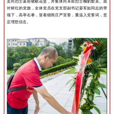
走向烈士墓前敬献花篮，并集体向革命烈士鞠躬默哀。面
对鲜红的党旗，全体党员在党支部副书记晏军如同志的带
领下，高举右拳，冒着细雨庄严宣誓，重温入党誓词，坚
定理想信念。