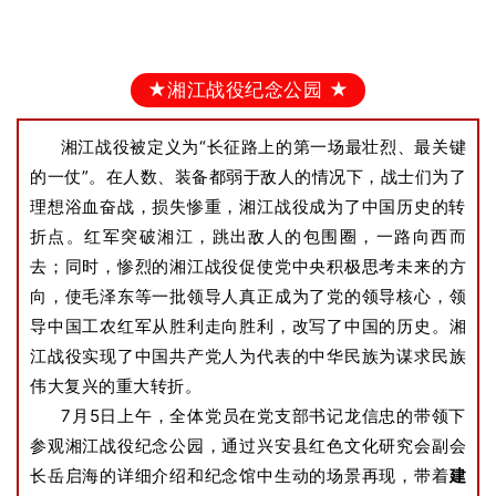
★湘江战役纪念公园 ★
湘江战役被定义为“长征路上的第一场最壮烈、最关键
的一仗”。在人数、装备都弱于敌人的情况下，战士们为了
理想浴血奋战，损失惨重，
湘江战役成为了中国历史的转
折点。
红军突破湘江，跳出敌人的包围圈，一路向西而
去；
同时，惨烈的湘江战役促使党中央积极思考未来的方
向，使毛泽东等一批领导人真正成为了党的领导核心，领
导中国工农红军从胜利走向胜利，改写了中国的历史。
湘
江战役实现了中国共产党人为代表的中华民族为谋求民族
伟大复兴的重大转折。
7月5日上午，全体党员在党支部书记龙信忠的带领下
参观湘江战役纪念公园，通过兴安县红色文化研究会副会
长岳启海的详细介绍和纪念馆中生动的场景再现，带着
建