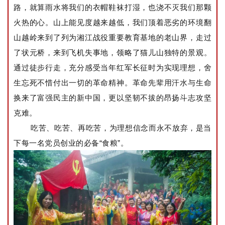
路，就算雨水将我们的衣帽鞋袜打湿，也浇不灭我们那颗
火热的心。山上能见度越来越低，我们顶着恶劣的环境翻
山越岭来到了列为湘江战役重要教育基地的老山界，走过
了状元桥，来到飞机失事地，领略了猫儿山独特的景观。
通过徒步行走，充分感受当年红军长征时为实现理想，舍
生忘死不惜付出一切的革命精神。革命先辈用汗水与生命
换来了富强民主的新中国，更以坚韧不拔的昂扬斗志攻坚
克难。
吃苦、吃苦、再吃苦，为理想信念而永不放弃，是当
下每一名党员创业的必备“食粮”。