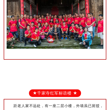
★千家寺红军标语楼 ★
距老人家不远处，有一座二层小楼，外墙虽已斑驳，