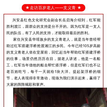
★走访百岁老人——支义青 ★
兴安县红色文化研究会副会长
岳
启海介绍到，红军能
胜利渡江，跟群众的支持是分不开的。因为红军是一支人
民的队伍，有了人民的支持，才能取得最后的胜利。
家住兴安县华瑶族乡的支义青老人，就是当年曾经帮
助过红军搭建浮桥抢渡湘江的乡民。今年已经105岁高龄
的支义青老人坐在堂屋前，回忆起当年帮助红军搭建浮桥
的往事，场景仍然历历在目，据老人讲述，他是一名船
工，红军当年借他的船去帮忙搭浮桥，但是红军们也不让
老百姓吃亏，每干一天就给1块大洋。提起架浮桥的细
节，老人表现得非常激动，现场为我们演示起来，赢得了
大家的阵阵喝彩和掌声。